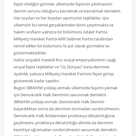
faşist niteliğini görmek; ülkemizde faşizmin yıkılmasının
devrim sorunu olduğunu kavramak ve kavratmak demektir.
Her soydan ve her boydan oportünist teşkilatlar, işte
ülkemizin bu temel gerçeklerinden birini çarpıtmakta ve
hakim sınıfların yalnızca bir bölümünü Adalet Partisi-
Milliyetçi Hareket Partisi-Milli Selâmet Partisi tarafından
temsil edilen bir bölümünü fa şist olarak görmekte ve
göstermektedirler.
Hatta sosyalist maskeli Rus sosyal emperyalizminin uşağı
sosyal faşist teşkilatlar ve “Üç Dünyacı” karşı-devrimei
Aydınlık, yalnızca Milliyetçi Hareket Partisini faşist görüp
gösterecek kadar sapıktır.
Bugün İBRAHİM yoldaşı anmak; ülkemizde faşizmi yıkmak
için Demokratik Halk Devrimini savunmak demektir.
İBRAHİM yoldaşı anmak; Demokratik Halk Devrimi
başarıldıktan sonra da devrimin durmadan sürdürülmesini,
Demokratik Halk İktidarından proletarya diktatörlüğüne
geçilmesini, proletarya diktatörlüğü altında da devrimin
kesintiye uğramadan sürdürülmesini savunmak demektir.