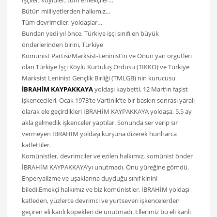
İşçiler, köylüler, tüm emekçiler…
Bütün milliyetlerden halkımız…
Tüm devrimciler, yoldaşlar…
Bundan yedi yıl önce, Türkiye işçi sınıfı en büyük
önderlerinden birini, Türkiye
Komünist Partisi/Marksist-Leninist’in ve Onun yan örgütleri
olan Türkiye İşçi Köylü Kurtuluş Ordusu (TIKKO) ve Türkiye
Marksist Leninist Gençlik Birliği (TMLGB) nin kurucusu
İBRAHİM KAYPAKKAYA
yoldaşı kaybetti. 12 Mart’ın faşist
işkencecileri, Ocak 1973’te Vartinik’te bir baskın sonrası yaralı
olarak ele geçirdikleri İBRAHİM KAYPAKKAYA yoldaşa, 5,5 ay
akla gelmedik işkenceler yaptılar. Sonunda ser verip sır
vermeyen İBRAHİM yoldaşı kurşuna dizerek hunharca
katlettiler.
Komünistler, devrimciler ve ezilen halkımız, komünist önder
İBRAHİM KAYPAKKAYA’yı unutmadı. Onu yüreğine gömdü.
Enperyalizme ve uşaklarına duyduğu sınıf kinini
biledi.Emekçi halkımız ve biz komünistler, İBRAHİM yoldaşı
katleden, yüzlerce devrimci ve yurtseveri işkencelerden
geçiren eli kanlı köpekleri de unutmadı. Ellerimiz bu eli kanlı