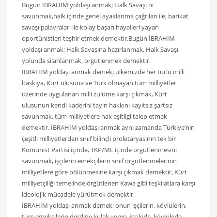
Bugün İBRAHİM yoldaşı anmak; Halk Savaşı nı
savunmak,halk içinde genel ayaklanma çağrıları ile, barikat
savaşı palavraları ile kolay başarı hayalleri yayan
oportünistleri teşhir etmek demektir.Bugün İBRAHİM
yoldaşı anmak; Halk Savaşına hazırlanmak, Halk Savaşı
yolunda silahlanmak, örgütlenmek demektir.
İBRAHİM yoldaşı anmak demek; ülkemizde her türlü milli
baskıya, Kürt ulusuna ve Türk olmayan tüm milliyetler
üzerinde uygulanan milli zulüme karşı çıkmak, Kürt
ulusunun kendi kaderini tayin hakkını kayıtsız şartsız
savunmak, tüm milliyetlere hak eşitligi talep etmek
demektir. İBRAHİM yoldaşı anmak aynı zamanda Türkiye’nin
çeşitli milliyetlerden sınıf bilinçli proletaryasının tek bir
Komünist Partisi içinde, TKP/ML içinde örgütlenmesini
savunmak, işçilerin emekçilerin sınıf örgütlenmelerinin
milliyetlere göre bölünmesine karşı çıkmak demektir, Kürt
milliyetçiliği temelinde örgütlenen Kawa gibi teşkilatlara karşı
ideolojik mücadele yürütmek demektir.
İBRAHİM yoldaşı anmak demek; onun işçilerin, köylülerin,
tüm emekçilerin derdine kulak veren, işçilerle, köylülerle