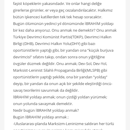
faşist köpeklerin yakasındadır. Ve onlar hangi deliğe
girerlerse girsinler, er veya geç cezalandırılacaktır. Halkımız
bütün işkenceci katillerden tek tek hesap soracaktır.
Bugün ölümünün yedinci yıl dönümünde İBRAHİM yoldaşı
bir kez daha anıyoruz. Onu anmak ne demektir? Onu anmak
Türkiye Devrimci Komünist Partisi(TDKP), Devrimci Halkın
Birligi (DHB), Devrimci Halkın Yolu(DHY) gibi bazı
oportünistlerin yaptığı gibi, bir yandan ona “küçük burjuva
devrimcisi” sıfatını takıp, ondan sonra onun yiğitliğine
övgüler düzmek değildir. Onu anmak; Dev-Sol, Dev-Yol,
Marksist-Leninist Silahlı Propaganda Birliği(MLSPB) gibi
oportünistlerin yaptığı şekilde, ona bir yandan “yoldaş“
deyip, bir yandan da onun açık bir şekilde eleştirdiği öncü-
savaş teorilerini savunmak da değildir.
İBRAHİM yoldaşı anmak; onun çizdiği yoldan yürümek;
onun yolunda savaşmak demektir.
Nedir bugün İBRAHİM yoldaşı anmak?
Bugün İBRAHİM yoldaşı anmak ;
-Uluslararası planda Marksizm-Leninizme saldıran her türlü