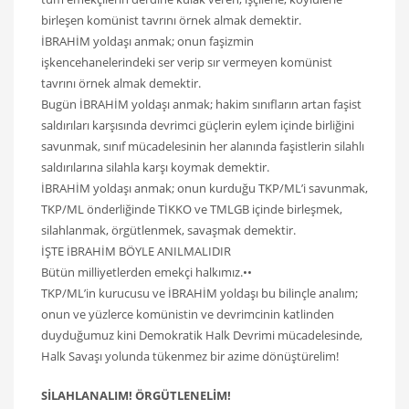
birleşen komünist tavrını örnek almak demektir.
İBRAHİM yoldaşı anmak; onun faşizmin
işkencehanelerindeki ser verip sır vermeyen komünist
tavrını örnek almak demektir.
Bugün İBRAHİM yoldaşı anmak; hakim sınıfların artan faşist
saldırıları karşısında devrimci güçlerin eylem içinde birliğini
savunmak, sınıf mücadelesinin her alanında faşistlerin silahlı
saldırılarına silahla karşı koymak demektir.
İBRAHİM yoldaşı anmak; onun kurduğu TKP/ML’i savunmak,
TKP/ML önderliğinde TİKKO ve TMLGB içinde birleşmek,
silahlanmak, örgütlenmek, savaşmak demektir.
İŞTE İBRAHİM BÖYLE ANILMALIDIR
Bütün milliyetlerden emekçi halkımız.••
TKP/ML’in kurucusu ve İBRAHİM yoldaşı bu bilinçle analım;
onun ve yüzlerce komünistin ve devrimcinin katlinden
duyduğumuz kini Demokratik Halk Devrimi mücadelesinde,
Halk Savaşı yolunda tükenmez bir azime dönüştürelim!
SİLAHLANALIM! ÖRGÜTLENELİM!