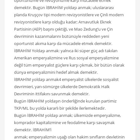
oportünizme ve revizyonizme karşı mücadele etmek
demektir. Bugün İBRAHİM yoldaşı anmak; uluslararası
planda Kruşçov tipi modern revizyonistlere ve Çinli modern
revizyonistlere karşı olduğu kadar; Arnavutluk Eknek
Partisinin (AEP) başını çektiği, ve Mao Zedung’u ve Çin
devriminin kazanmalarını bütünüyle reddeden yeni
oportunist akıma karşı da mücadele etmek demektir.
İBRAHİM Yoldaşı anmak: yalnıca iki süper güç adı takılan
Amerikan emperyalizmine ve Rus sosyal emperyalizmine
değil tüm emperyalist güçlere karşı çıkmak, bir bütün olarak
dünya emperyalizmini hedef almak demektir.
İBRAHİM yoldaşı anmak4 emperyalist ülkelerde sosyalist
devrimieri, yarı-sömürge ülkelerde Demokratik Halk
Devriminin ittifakını savunmak demektir.
Bugün İBRAHİM yoldaşın önderliğinde kurulan partimiz
TKP/ML bu yolda kararlı bir şekilde ilerlemektedir.
Bugün İBRAHİM yoldaşı anmak; ülkemizde emperyalizme,
komprador kapitalizmine ve feodalime karşı savaşmak
demektir. İBRAHİM’İ
anmak; emperyalizmin uşağı olan hakim sınıfların devletinin