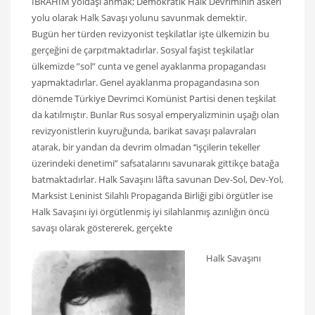
İBRAHİM yoldaşı anmak; Demokratik Halk Devriminin askeri
yolu olarak Halk Savaşı yolunu savunmak demektir.
Bugün her türden revizyonist teşkilatlar işte ülkemizin bu
gerçeğini de çarpıtmaktadırlar. Sosyal faşist teşkilatlar
ülkemizde ”sol” cunta ve genel ayaklanma propagandası
yapmaktadırlar. Genel ayaklanma propagandasına son
dönemde Türkiye Devrimci Komünist Partisi denen teşkilat
da katılmıştır. Bunlar Rus sosyal emperyalizminin uşağı olan
revizyonistlerin kuyruğunda, barikat savaşı palavraları
atarak, bir yandan da devrim olmadan ‘‘işçilerin tekeller
üzerindeki denetimi” safsatalarını savunarak gittikçe batağa
batmaktadırlar. Halk Savaşını lâfta savunan Dev-Sol, Dev-Yol,
Marksist Leninist Silahlı Propaganda Birliği gibi örgütler ise
Halk Savaşını iyi örgütlenmiş iyi silahlanmış azınlığın öncü
savaşı olarak göstererek, gerçekte
Halk Savaşını