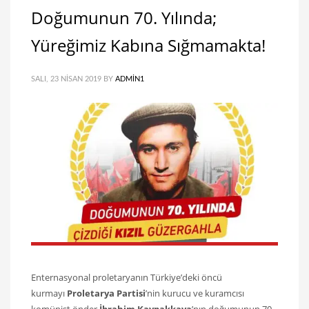
Doğumunun 70. Yılında;
Yüreğimiz Kabına Sığmamakta!
SALI, 23 NISAN 2019
BY
ADMIN1
Enternasyonal proletaryanın Türkiye’deki öncü
kurmayı
Proletarya Partisi
’nin kurucu ve kuramcısı
komünist önder
İbrahim Kaypakkaya
’nın doğumunun 70.