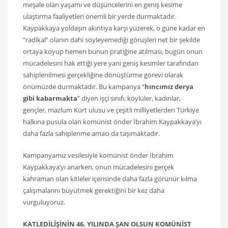
meşale olan yaşamı ve düşüncelerini en geniş kesime
ulaştırma faaliyetleri önemli bir yerde durmaktadır.
Kaypakkaya yoldaşın akıntıya karşı yüzerek, o güne kadar en
“radikal” olanın dahi söyleyemediği görüşleri net bir şekilde
ortaya koyup hemen bunun pratiğine atılması, bugün onun
mücadelesini hak ettiği yere yani geniş kesimler tarafından
sahiplenilmesi gerçekliğine dönüştürme görevi olarak
önümüzde durmaktadır. Bu kampanya “
hıncımız derya
gibi kabarmakta
” diyen işçi sınıfı, köylüler, kadınlar,
gençler, mazlum Kürt ulusu ve çeşitli milliyetlerden Türkiye
halkına pusula olan komünist önder İbrahim Kaypakkaya’yı
daha fazla sahiplenme amacı da taşımaktadır.
Kampanyamız vesilesiyle komünist önder İbrahim
Kaypakkaya’yı anarken, onun mücadelesini gerçek
kahraman olan kitleler içerisinde daha fazla görünür kılma
çalışmalarını büyütmek gerektiğini bir kez daha
vurguluyoruz.
KATLEDİLİŞİNİN 46. YILINDA ŞAN OLSUN KOMÜNİST